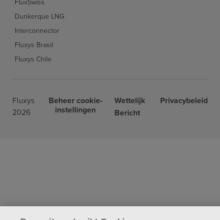
FluxSwiss
Dunkerque LNG
Interconnector
Fluxys Brasil
Fluxys Chile
Fluxys
Beheer cookie-
Wettelijk
Privacybeleid
instellingen
2026
Bericht