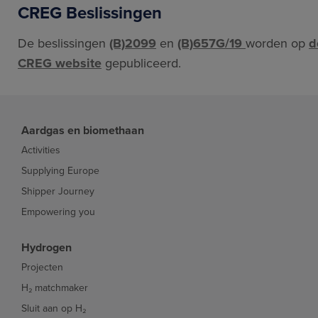
CREG Beslissingen
De beslissingen
(B)2099
en
(B)657G/19
worden op
d
CREG website
gepubliceerd.
Aardgas en biomethaan
Activities
Supplying Europe
Shipper Journey
Empowering you
Hydrogen
Projecten
H₂ matchmaker
Sluit aan op H₂