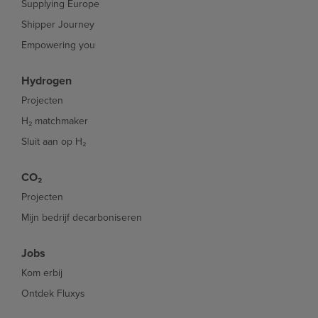
Supplying Europe
Shipper Journey
Empowering you
Hydrogen
Projecten
H₂ matchmaker
Sluit aan op H₂
CO₂
Projecten
Mijn bedrijf decarboniseren
Jobs
Kom erbij
Ontdek Fluxys