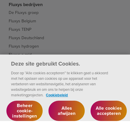
Fluxys bedrijven
De Fluxys groep
Fluxys Belgium
Fluxys TENP
Fluxys Deutschland
Fluxys hydrogen
Fluxys c-grid
Deze site gebruikt Cookies.
FluxSwiss
Dunkerque LNG
Door op “Alle cookies accepteren” te klikken gaat u akkoord
met het opslaan van cookies op uw apparaat voor het
Interconnector
verbeteren van websitenavigatie, het analyseren van
Fluxys Brasil
websitegebruik en om ons te helpen bij onze
marketingprojecten.
Cookiebeleid
Fluxys Chile
Beheer
Alles
Alle cookies
cookie-
afwijzen
accepteren
instellingen
Fluxys
Beheer cookie-
Wettelijk
Privacybeleid
instellingen
2026
Bericht