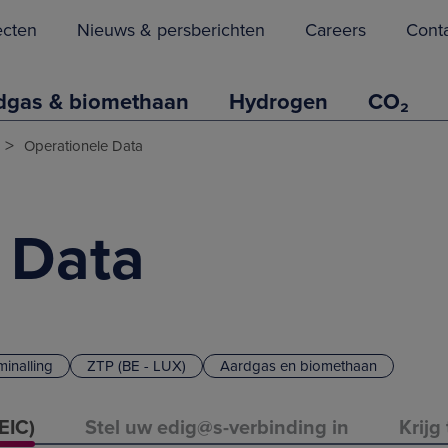
ecten
Nieuws & persberichten
Careers
Cont
dgas & biomethaan
Hydrogen
CO₂
>
Operationele Data
 Data
inalling
ZTP (BE - LUX)
Aardgas en biomethaan
EIC)
Stel uw edig@s-verbinding in
Krijg