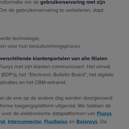
ansformatie om de
gebruikerservaring met zijn
 Om de gebruikerservaring te verbeteren, stapt
erde technologie,
jgen voor hun besluitvormingsproces.
verschillende klantenportalen van alle filialen
uxys met zijn klanten communiceert. Het omvat
EDP's), het “Electronic Bulletin Board”, het digitale
plicaties en het CRM-extranet.
van de ene op de andere dag worden doorgevoerd.
niforme toegangsplatform uitgerold. We hebben de
 voor de elektronische dataplatformen van
Fluxys
nd
,
Interconnector
,
FluxSwiss
en
Balansys
. De