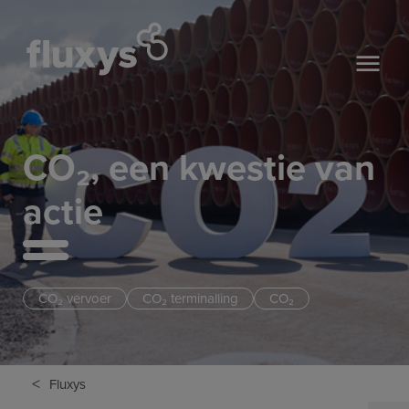
CO₂, een kwestie van
actie
CO₂ vervoer
CO₂ terminalling
CO₂
<
Fluxys