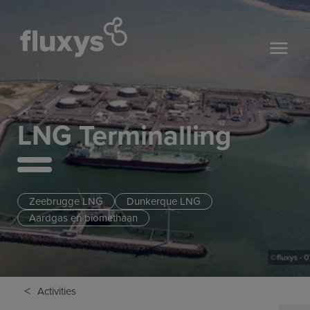
LNG Terminalling
Zeebrugge LNG
Dunkerque LNG
Aardgas en biomethaan
<
Activities