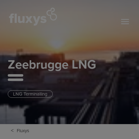
Zeebrugge LNG
LNG Terminalling
<
Fluxys