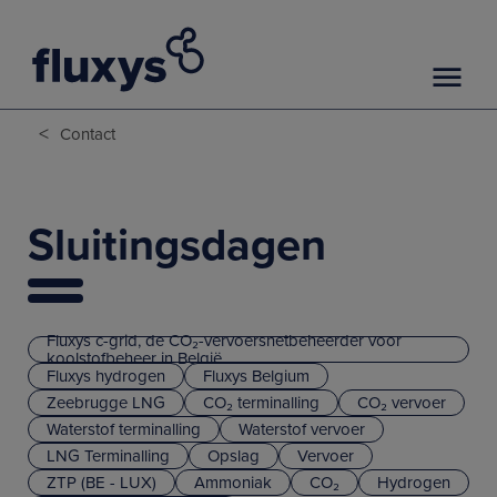
<
Contact
Sluitingsdagen
Fluxys c-grid, de CO₂-vervoersnetbeheerder voor
koolstofbeheer in België
Fluxys hydrogen
Fluxys Belgium
Zeebrugge LNG
CO₂ terminalling
CO₂ vervoer
Waterstof terminalling
Waterstof vervoer
LNG Terminalling
Opslag
Vervoer
ZTP (BE - LUX)
Ammoniak
CO₂
Hydrogen