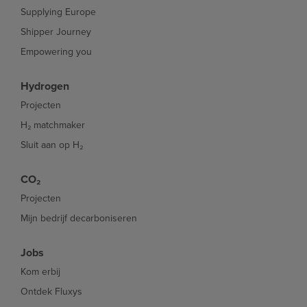
Supplying Europe
Shipper Journey
Empowering you
Hydrogen
Projecten
H₂ matchmaker
Sluit aan op H₂
CO₂
Projecten
Mijn bedrijf decarboniseren
Jobs
Kom erbij
Ontdek Fluxys