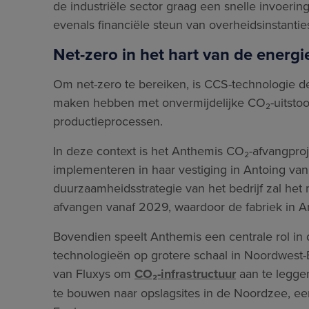
de industriële sector graag een snelle invoeri
evenals financiële steun van overheidsinstantie
Net-zero in het hart van de energie
Om net-zero te bereiken, is CCS-technologie de
maken hebben met onvermijdelijke CO₂-uitstoo
productieprocessen.
In deze context is het Anthemis CO₂-afvangproj
implementeren in haar vestiging in Antoing van
duurzaamheidsstrategie van het bedrijf zal he
afvangen vanaf 2029, waardoor de fabriek in A
Bovendien speelt Anthemis een centrale rol in
technologieën op grotere schaal in Noordwest-E
van Fluxys om
CO₂-infrastructuur
aan te leggen
te bouwen naar opslagsites in de Noordzee, een