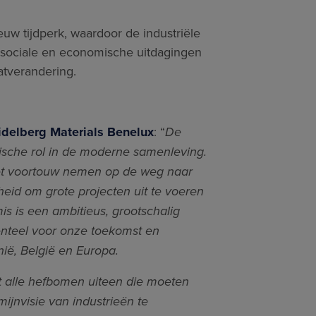
w tijdperk, waardoor de industriële
, sociale en economische uitdagingen
atverandering.
idelberg Materials Benelux
: “
De
ische rol in de moderne samenleving.
 het voortouw nemen op de weg naar
heid om grote projecten uit te voeren
 is een ambitieus, grootschalig
menteel voor onze toekomst en
nië, België en Europa.
 alle hefbomen uiteen die moeten
jnvisie van industrieën te