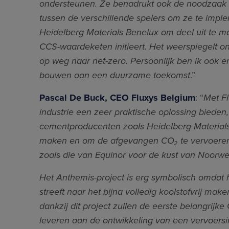
ondersteunen. Ze benadrukt ook de noodzaak
tussen de verschillende spelers om ze te imple
Heidelberg Materials Benelux om deel uit te 
CCS-waardeketen initieert. Het weerspiegelt o
op weg naar net-zero. Persoonlijk ben ik ook erg
bouwen aan een duurzame toekomst
.”
Pascal De Buck, CEO Fluxys Belgium
: “
Met Fl
industrie een zeer praktische oplossing bieden, 
cementproducenten zoals Heidelberg Materials,
maken en om de afgevangen CO₂ te vervoeren
zoals die van Equinor voor de kust van Noorw
Het Anthemis-project is erg symbolisch omdat h
streeft naar het bijna volledig koolstofvrij make
dankzij dit project zullen de eerste belangrijk
leveren aan de ontwikkeling van een vervoersin