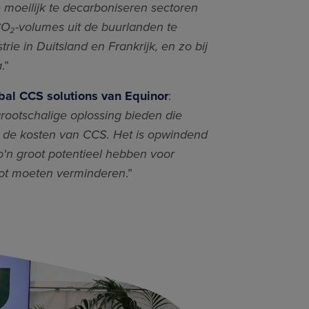
 moeilijk te decarboniseren sectoren
CO₂-volumes uit de buurlanden te
ie in Duitsland en Frankrijk, en zo bij
a
.”
obal CCS solutions van Equinor
:
ootschalige oplossing bieden die
n de kosten van CCS. Het is opwindend
o'n groot potentieel hebben voor
toot moeten verminderen
.”