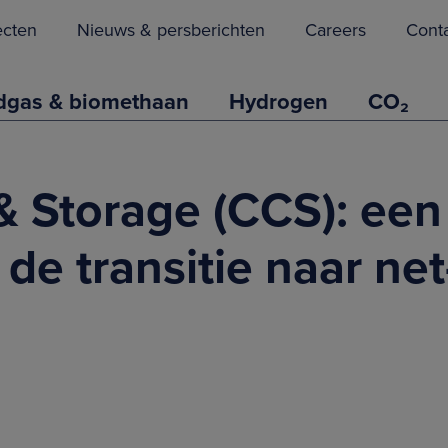
ecten
Nieuws & persberichten
Careers
Cont
dgas & biomethaan
Hydrogen
CO₂
 Storage (CCS): een
de transitie naar net