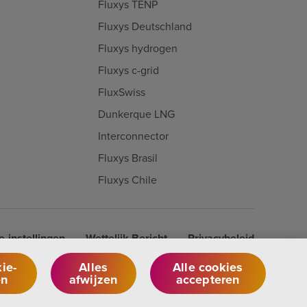
Fluxys TENP
Fluxys Deutschland
Fluxys hydrogen
Fluxys c-grid
FluxSwiss
Dunkerque LNG
Interconnector
Fluxys Brasil
Fluxys Chile
-instellingen
Wettelijk Bericht
Privacybeleid
ie-
Alles
Alle cookies
en
afwijzen
accepteren