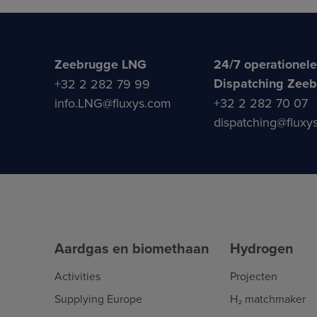
Zeebrugge LNG
24/7 operationele
Dispatching Zee
+32 2 282 79 99
info.LNG@fluxys.com
+32 2 282 70 07
dispatching@fluxy
Aardgas en biomethaan
Hydrogen
Activities
Projecten
Supplying Europe
H₂ matchmaker