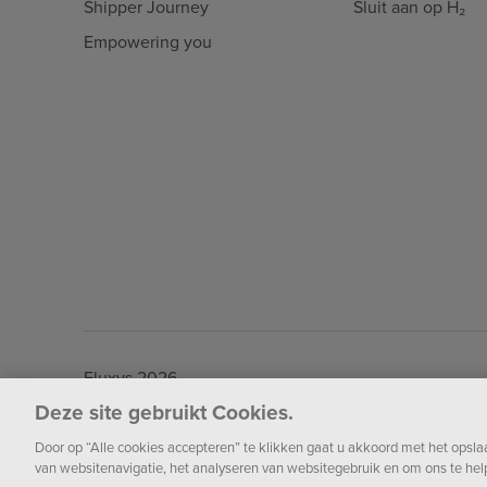
Shipper Journey
Sluit aan op H₂
Empowering you
Fluxys 2026
Deze site gebruikt Cookies.
Door op “Alle cookies accepteren” te klikken gaat u akkoord met het opsl
van websitenavigatie, het analyseren van websitegebruik en om ons te hel