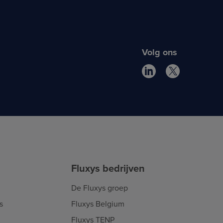
Meer info
Volg ons
Fluxys bedrijven
De Fluxys groep
s
Fluxys Belgium
Fluxys TENP