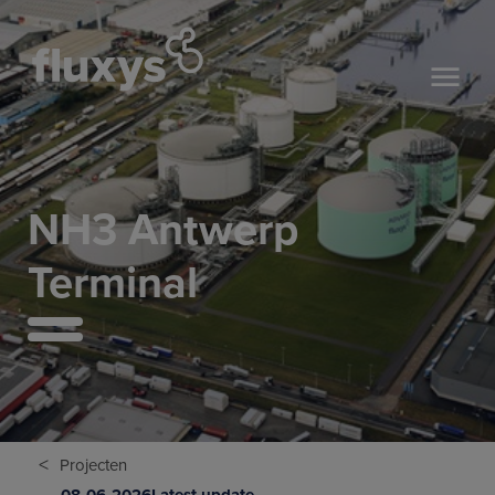
NH3 Antwerp
Terminal
<
Projecten
08-06-2026
Latest update