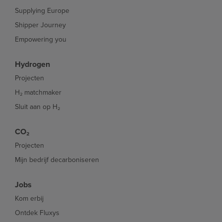
Supplying Europe
Shipper Journey
Empowering you
Hydrogen
Projecten
H₂ matchmaker
Sluit aan op H₂
CO₂
Projecten
Mijn bedrijf decarboniseren
Jobs
Kom erbij
Ontdek Fluxys