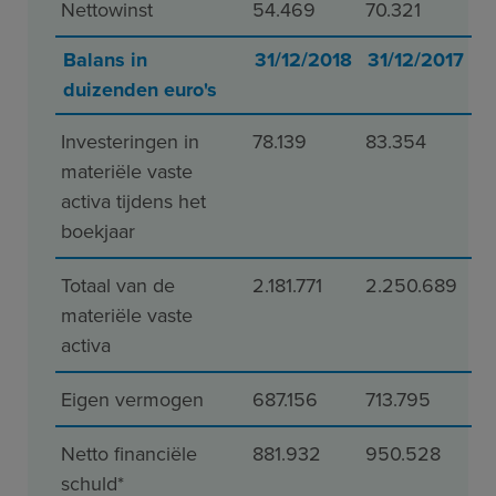
Nettowinst
54.469
70.321
Balans in
31/12/2018
31/12/2017
duizenden euro's
Investeringen in
78.139
83.354
materiële vaste
activa tijdens het
boekjaar
Totaal van de
2.181.771
2.250.689
materiële vaste
activa
Eigen vermogen
687.156
713.795
Netto financiële
881.932
950.528
schuld*