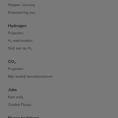
Shipper Journey
Empowering you
Hydrogen
Projecten
H₂ matchmaker
Sluit aan op H₂
CO₂
Projecten
Mijn bedrijf decarboniseren
Jobs
Kom erbij
Ontdek Fluxys
Fluxys bedrijven