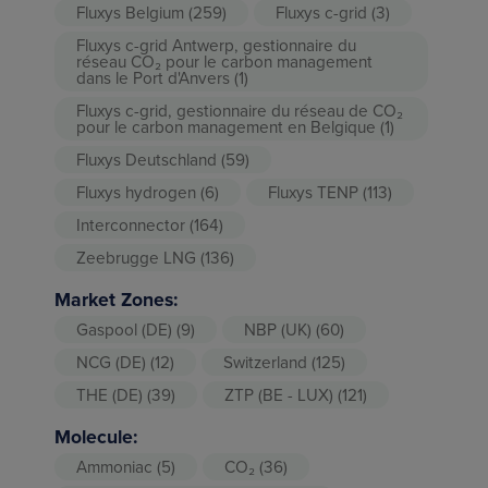
Fluxys Belgium
(259)
Fluxys c-grid
(3)
Fluxys c-grid Antwerp, gestionnaire du
réseau CO₂ pour le carbon management
dans le Port d'Anvers
(1)
Fluxys c-grid, gestionnaire du réseau de CO₂
pour le carbon management en Belgique
(1)
Fluxys Deutschland
(59)
Fluxys hydrogen
(6)
Fluxys TENP
(113)
Interconnector
(164)
Zeebrugge LNG
(136)
Market Zones:
Gaspool (DE)
(9)
NBP (UK)
(60)
NCG (DE)
(12)
Switzerland
(125)
THE (DE)
(39)
ZTP (BE - LUX)
(121)
Molecule:
Ammoniac
(5)
CO₂
(36)