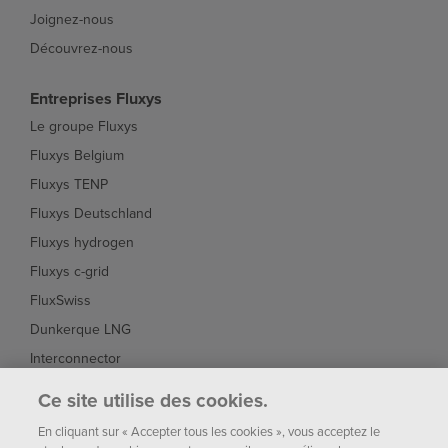
Joignez-nous
Découvrez-nous
Entreprises Fluxys
Le groupe Fluxys
Fluxys Belgium
Fluxys TENP
Fluxys Deutschland
Fluxys hydrogen
Fluxys c-grid
FluxSwiss
Dunkerque LNG
Interconnector
Fluxys Brasil
Ce site utilise des cookies.
Fluxys Chile
En cliquant sur « Accepter tous les cookies », vous acceptez le