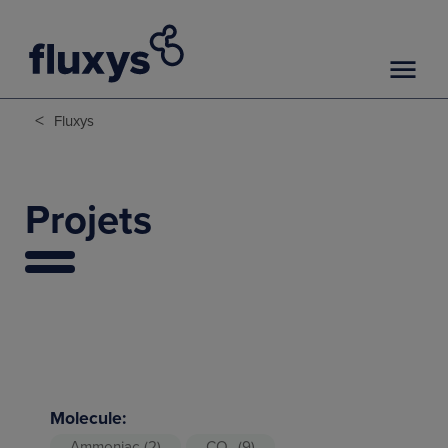
<
Fluxys
Projets
Molecule:
Ammoniac
(2)
CO₂
(9)