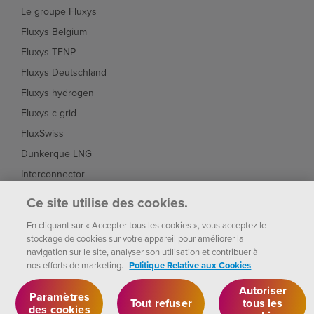
Le groupe Fluxys
Fluxys Belgium
Fluxys TENP
Fluxys Deutschland
Fluxys hydrogen
Fluxys c-grid
FluxSwiss
Dunkerque LNG
Interconnector
Fluxys Brasil
Ce site utilise des cookies.
Fluxys Chile
En cliquant sur « Accepter tous les cookies », vous acceptez le
stockage de cookies sur votre appareil pour améliorer la
navigation sur le site, analyser son utilisation et contribuer à
nos efforts de marketing.
Politique Relative aux Cookies
Fluxys
Paramètres des
Notice
Politique de
cookies
2026
Autoriser
Légale
Confidentialité
Paramètres
Tout refuser
tous les
des cookies