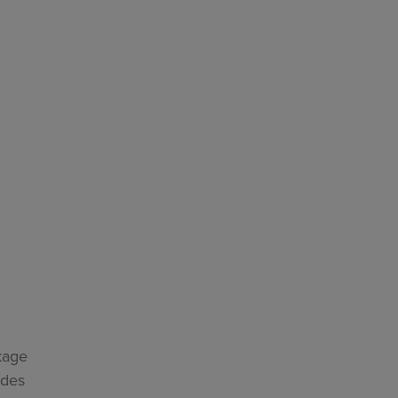
kage
 des