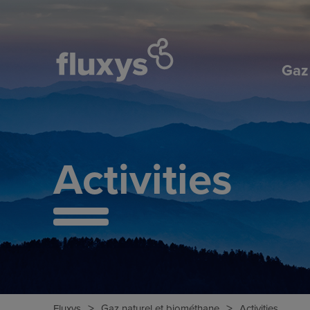
Gaz
Activities
>
>
Fluxys
Gaz naturel et biométhane
Activities