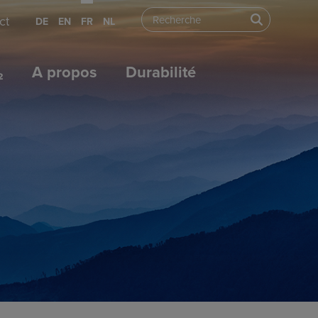
ct
DE
EN
FR
NL
₂
A propos
Durabilité