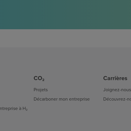
CO₂
Carrières
Projets
Joignez-nous
Décarboner mon entreprise
Découvrez-n
treprise à H₂