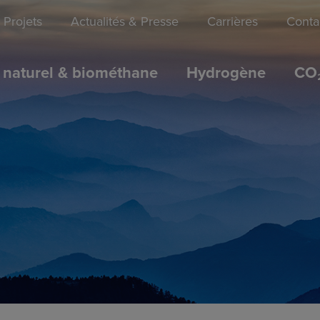
Projets
Actualités & Presse
Carrières
Conta
 naturel & biométhane
Hydrogène
CO