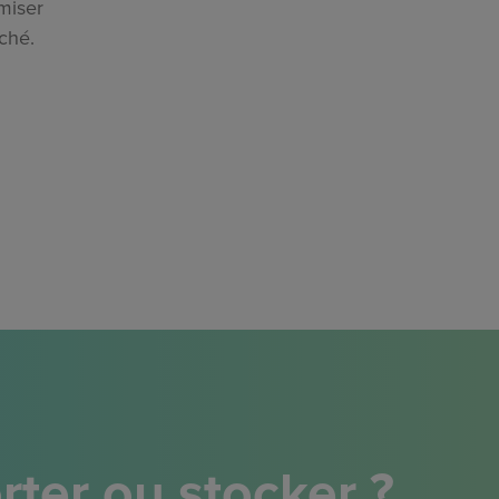
miser
ché.
ter ou stocker ?