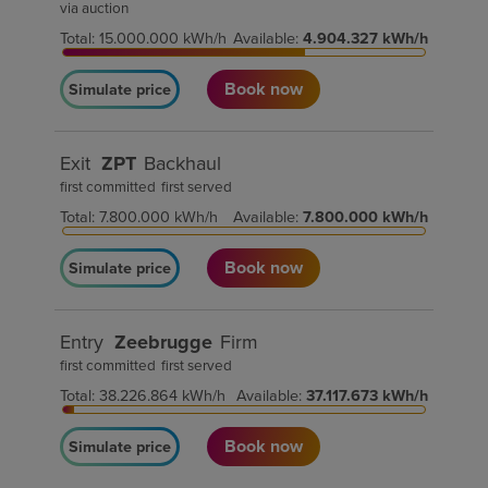
via auction
Total
:
15.000.000
kWh/h
Available
:
4.904.327
kWh/h
Book now
Simulate price
Exit
ZPT
Backhaul
first committed
first served
Total
:
7.800.000
kWh/h
Available
:
7.800.000
kWh/h
Book now
Simulate price
Entry
Zeebrugge
Firm
first committed
first served
Total
:
38.226.864
kWh/h
Available
:
37.117.673
kWh/h
Book now
Simulate price