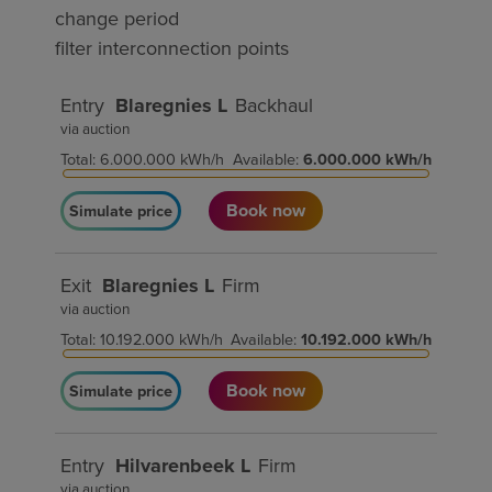
change period
filter interconnection points
Entry
Blaregnies L
Backhaul
via auction
Total
:
6.000.000
kWh/h
Available
:
6.000.000
kWh/h
Book now
Simulate price
Exit
Blaregnies L
Firm
via auction
Total
:
10.192.000
kWh/h
Available
:
10.192.000
kWh/h
Book now
Simulate price
Entry
Hilvarenbeek L
Firm
via auction