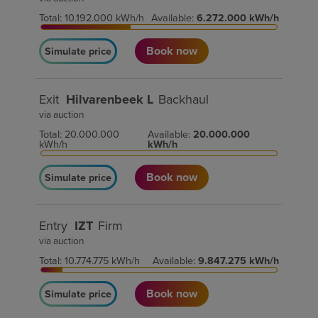
Total
:
10.192.000
kWh/h
Available
:
6.272.000
kWh/h
Book now
Simulate price
Exit
Hilvarenbeek L
Backhaul
via auction
Total
:
20.000.000
Available
:
20.000.000
kWh/h
kWh/h
Book now
Simulate price
Entry
IZT
Firm
via auction
Total
:
10.774.775
kWh/h
Available
:
9.847.275
kWh/h
Book now
Simulate price