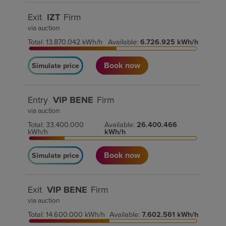
Exit
IZT
Firm
via auction
Total
:
13.870.042
kWh/h
Available
:
6.726.925
kWh/h
Book now
Simulate price
Entry
VIP BENE
Firm
via auction
Total
:
33.400.000
Available
:
26.400.466
kWh/h
kWh/h
Book now
Simulate price
Exit
VIP BENE
Firm
via auction
Total
:
14.600.000
kWh/h
Available
:
7.602.561
kWh/h