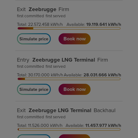
Exit
Zeebrugge
Firm
first committed
first served
Total
:
22.572.458
kWh/h
Available
:
19.119.641
kWh/h
Book now
Simulate price
Entry
Zeebrugge LNG Terminal
Firm
first committed
first served
Total
:
30.170.000
kWh/h
Available
:
28.031.666
kWh/h
Book now
Simulate price
Exit
Zeebrugge LNG Terminal
Backhaul
first committed
first served
Total
:
11.526.000
kWh/h
Available
:
11.457.977
kWh/h