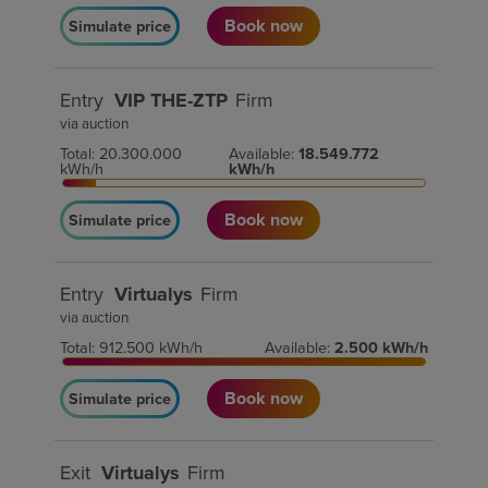
Book now
Simulate price
Entry
VIP THE-ZTP
Firm
via auction
Total
:
20.300.000
Available
:
18.549.772
kWh/h
kWh/h
Book now
Simulate price
Entry
Virtualys
Firm
via auction
Total
:
912.500
kWh/h
Available
:
2.500
kWh/h
Book now
Simulate price
Exit
Virtualys
Firm