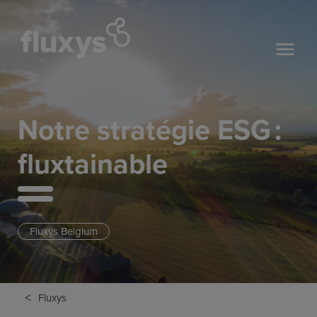
Notre stratégie ESG :
fluxtainable
Fluxys Belgium
<
Fluxys