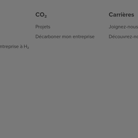
CO₂
Carrières
Projets
Joignez-nous
Décarboner mon entreprise
Découvrez-n
treprise à H₂