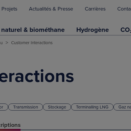
Projets
Actualités & Presse
Carrières
Conta
 naturel & biométhane
Hydrogène
CO
>
ou
Customer Interactions
eractions
or
Transmission
Stockage
Terminalling LNG
Gaz na
riptions