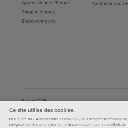
Approvisionner l'Europe
Connecter mon en
Shipper Journey
Empowering you
Fluxys 2026
Ce site utilise des cookies.
En cliquant sur « Accepter tous les cookies », vous acceptez le stockage de 
navigation sur le site, analyser son utilisation et contribuer à nos efforts d