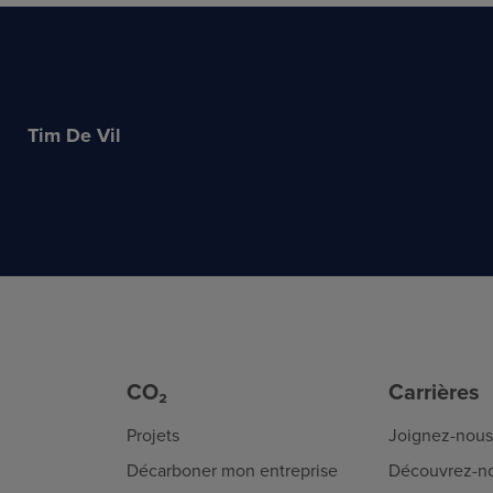
Tim De Vil
CO₂
Carrières
Projets
Joignez-nous
Décarboner mon entreprise
Découvrez-n