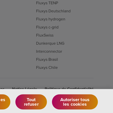
Fluxys TENP
Fluxys Deutschland
Fluxys hydrogen
Fluxys c-grid
FluxSwiss
Dunkerque LNG
Interconnector
Fluxys Brasil
Fluxys Chile
ies
Notice Légale
Politique de Confidentialité
des
Tout
Autoriser tous
refuser
les cookies