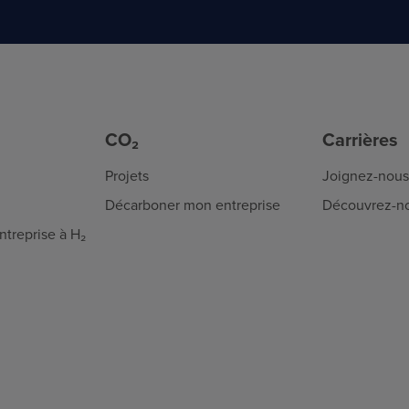
CO₂
Carrières
Projets
Joignez-nous
Décarboner mon entreprise
Découvrez-n
treprise à H₂