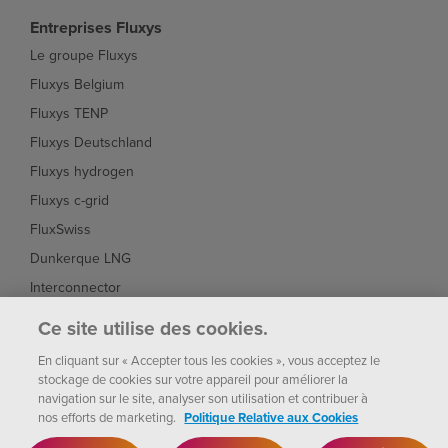
Entreprises Fluxys
Le groupe Fluxys
Fluxys Belgium
Fluxys TENP
Fluxys Deutschland
Fluxys hydrogen
Fluxys c-grid
FluxSwiss
Dunkerque LNG
Interconnector
Fluxys Brasil
Ce site utilise des cookies.
Fluxys Chile
En cliquant sur « Accepter tous les cookies », vous acceptez le
stockage de cookies sur votre appareil pour améliorer la
navigation sur le site, analyser son utilisation et contribuer à
nos efforts de marketing.
Politique Relative aux Cookies
Fluxys
Paramètres des
Notice
Politique de