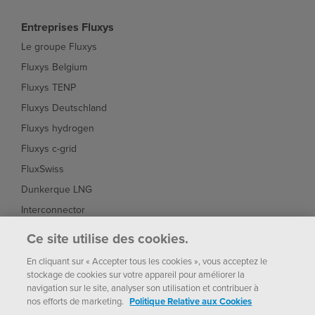
Entreprises Fluxys
Le groupe Fluxys
Fluxys Belgium
Fluxys TENP
Fluxys Deutschland
Fluxys hydrogen
Fluxys c-grid
FluxSwiss
Dunkerque LNG
Interconnector
Fluxys Brasil
Ce site utilise des cookies.
Fluxys Chile
En cliquant sur « Accepter tous les cookies », vous acceptez le
stockage de cookies sur votre appareil pour améliorer la
navigation sur le site, analyser son utilisation et contribuer à
nos efforts de marketing.
Politique Relative aux Cookies
Fluxys
Paramètres des
Notice
Politique de