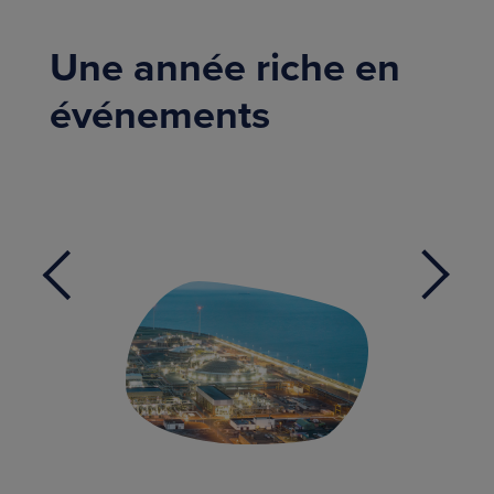
Une année riche en
événements
Not
Pour