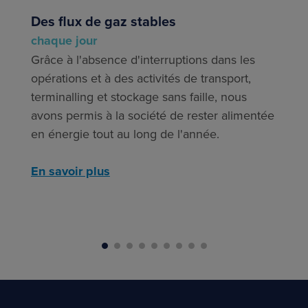
d'ic
Des flux de gaz stables
Notr
chaque jour
l'ut
us
Grâce à l'absence d'interruptions dans les
four
opérations et à des activités de transport,
au c
terminalling et stockage sans faille, nous
évid
lever
avons permis à la société de rester alimentée
à fa
gie
en énergie tout au long de l'année.
l'él
carb
En savoir plus
éner
En s