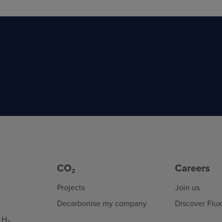
CO₂
Careers
Projects
Join us
Decarbonise my company
Discover Flu
 H₂