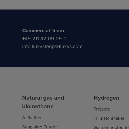
Commercial Team
+49 211 42 09 09 0
info.fluxystenp@fluxys.com
Natural gas and
Hydrogen
biomethane
Projects
Activities
H₂ matchmaker
Supplying Europe
Get connected to