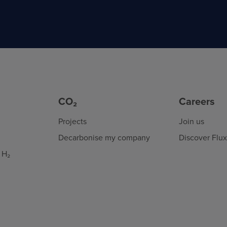
CO₂
Careers
Projects
Join us
Decarbonise my company
Discover Flu
 H₂