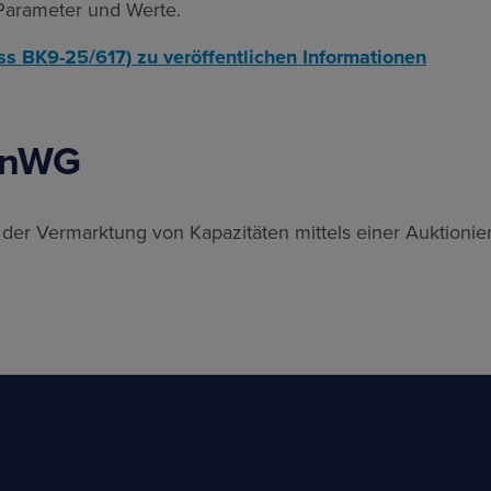
Parameter und Werte.
uss BK9-25/617) zu veröffentlichen Informationen
 EnWG
der Vermarktung von Kapazitäten mittels einer Auktionie