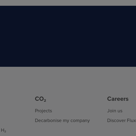
CO₂
Careers
Projects
Join us
Decarbonise my company
Discover Flu
 H₂